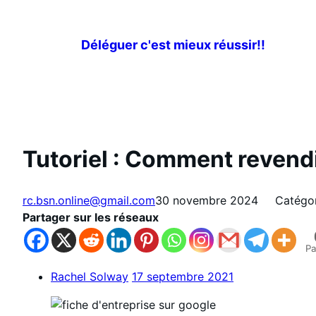
Aller
au
Déléguer c'est mieux réussir!!
contenu
Tutoriel : Comment revendi
rc.bsn.online@gmail.com
30 novembre 2024
Catégor
Partager sur les réseaux
Pa
Rachel Solway
17 septembre 2021