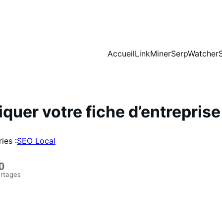
Accueil
LinkMiner
SerpWatcher
quer votre fiche d’entrepris
ies :
SEO Local
0
rtages