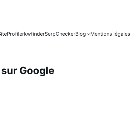
SiteProfiler
kwfinder
SerpChecker
Blog
Mentions légales
e sur Google