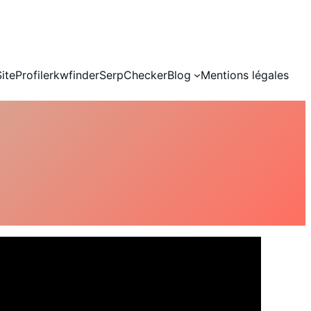
SiteProfiler
kwfinder
SerpChecker
Blog
Mentions légales