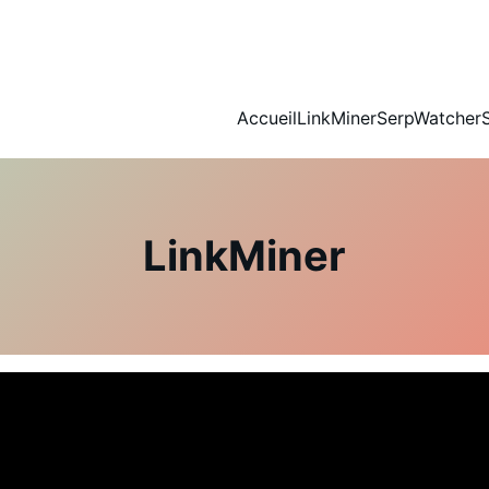
Accueil
LinkMiner
SerpWatcher
LinkMiner