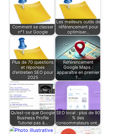
Les meilleurs outils de
Comment se classer
référencement pour
n°1 sur Google
optimiser…
Plus de 70 questions
Référencement
et réponses
Google Maps :
d’entretien SEO pour
apparaître en premier
2025
?…
Qu’est-ce que Google
SEO local : plus de 90
Business Profile
% des
Tutoriel pas à…
consommateurs ont…