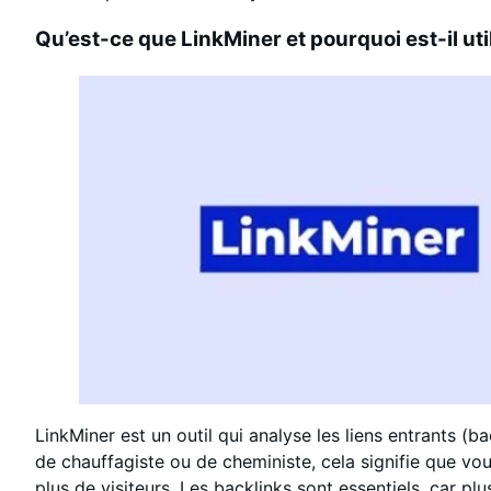
Qu’est-ce que LinkMiner et pourquoi est-il ut
LinkMiner est un outil qui analyse les liens entrants (
de chauffagiste ou de cheministe, cela signifie que vou
plus de visiteurs. Les backlinks sont essentiels, car plu