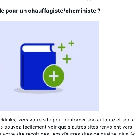
ile pour un chauffagiste/cheministe ?
backlinks) vers votre site pour renforcer son autorité et son
s pouvez facilement voir quels autres sites renvoient vers 
s votre site reçoit des liens d’autres sites de qualité, plus