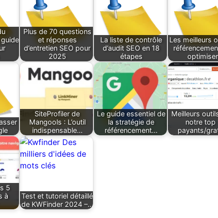
du
Plus de 70 questions
 guide
et réponses
La liste de contrôle
Les meilleurs o
ur
d’entretien SEO pour
d’audit SEO en 18
référencemen
2025
étapes
optimise
SiteProfiler de
Le guide essentiel de
Meilleurs outil
asser
Mangools : L’outil
la stratégie de
notre top
gle
indispensable…
référencement…
payants/grat
es 5
s à
Test et tutoriel détaillé
de KWFinder 2024 –…