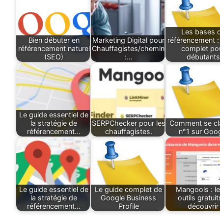
Les bases 
Bien débuter en
Marketing Digital pour
référencement :
référencement naturel
Chauffagistes/cheministes
complet po
(SEO)
:…
débutants
Le guide essentiel de
la stratégie de
SERPChecker pour les
Comment se cl
référencement…
chauffagistes.
n°1 sur Goo
Le guide essentiel de
Le guide complet de
Mangools : l
la stratégie de
Google Business
outils gratuit
référencement…
Profile
découvrir