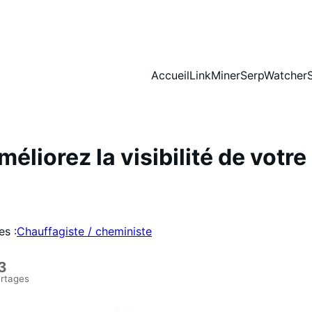
Accueil
LinkMiner
SerpWatcher
liorez la visibilité de votre 
es :
Chauffagiste / cheministe
3
rtages