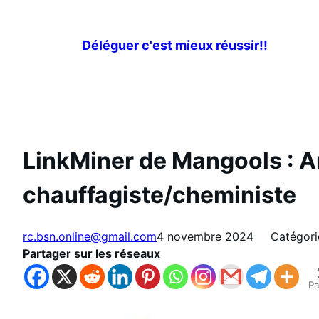
Aller
au
Déléguer c'est mieux réussir!!
contenu
LinkMiner de Mangools : Amé
chauffagiste/cheministe
rc.bsn.online@gmail.com
4 novembre 2024
Catégori
Partager sur les réseaux
Pa