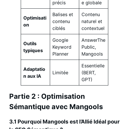
précis
e globale
Balises et
Contenu
Optimisati
contenu
naturel et
on
ciblés
contextuel
Google
AnswerThe
Outils
Keyword
Public,
typiques
Planner
Mangools
Essentielle
Adaptatio
Limitée
(BERT,
n aux IA
GPT)
Partie 2 : Optimisation
Sémantique avec Mangools
3.1 Pourquoi Mangools est l’Allié Idéal pour