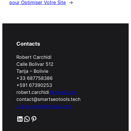
pour Optimiser Votre Site
→
Contacts
Robert Carchidi
Calle Bolivar 512
Tarija – Bolivie
+33 687758386
+591 67390253
robert.carchidi
@gmail.com
contact@smartseotools.tech
rc.bsn.online@gmail.com
LinkedIn
WhatsApp
Pinterest