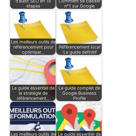
d’audit SEO en 18
Comment se classer
étapes
n°1 sur Google
Les meilleurs outils de
référencement pour
Référencement local
optimiser…
:Le guide définitif
Le guide essentiel de
Le guide complet de
la stratégie de
Google Business
référencement…
Profile
Les meilleurs outils de
Le guide essentiel de