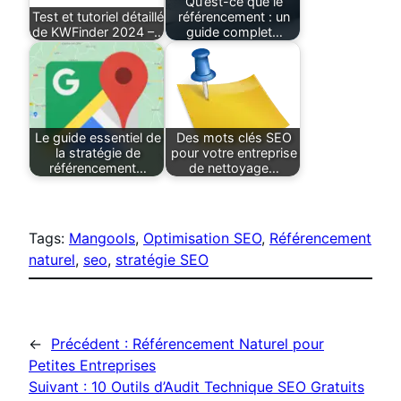
Qu’est-ce que le
Test et tutoriel détaillé
référencement : un
de KWFinder 2024 –…
guide complet…
Le guide essentiel de
Des mots clés SEO
la stratégie de
pour votre entreprise
référencement…
de nettoyage…
Tags:
Mangools
, 
Optimisation SEO
, 
Référencement
naturel
, 
seo
, 
stratégie SEO
←
Précédent :
Référencement Naturel pour
Petites Entreprises
Suivant :
10 Outils d’Audit Technique SEO Gratuits