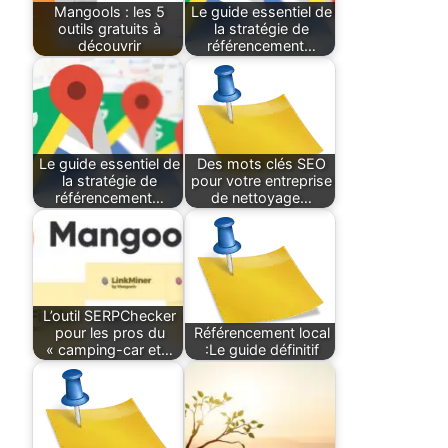
Mangools : les 5
Le guide essentiel de
outils gratuits à
la stratégie de
découvrir
référencement…
Le guide essentiel de
Des mots clés SEO
la stratégie de
pour votre entreprise
référencement…
de nettoyage…
L’outil SERPChecker
pour les pros du
Référencement local
« camping-car et…
:Le guide définitif