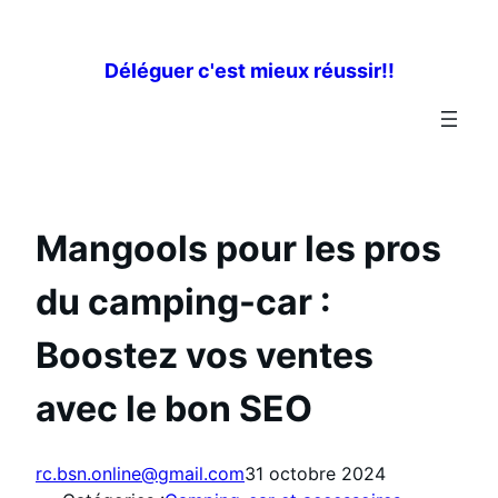
Aller
au
Déléguer c'est mieux réussir!!
contenu
Mangools pour les pros
du camping-car :
Boostez vos ventes
avec le bon SEO
rc.bsn.online@gmail.com
31 octobre 2024