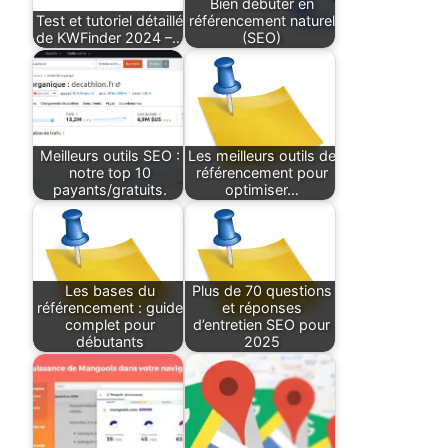
Bien débuter en
Test et tutoriel détaillé
référencement naturel
de KWFinder 2024 –…
(SEO)
Meilleurs outils SEO :
Les meilleurs outils de
notre top 10
référencement pour
payants/gratuits.
optimiser…
Les bases du
Plus de 70 questions
référencement : guide
et réponses
complet pour
d’entretien SEO pour
débutants
2025