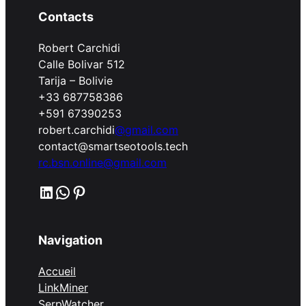
Contacts
Robert Carchidi
Calle Bolivar 512
Tarija – Bolivie
+33 687758386
+591 67390253
robert.carchidi
@gmail.com
contact@smartseotools.tech
rc.bsn.online@gmail.com
LinkedIn
WhatsApp
Pinterest
Navigation
Accueil
LinkMiner
SerpWatcher