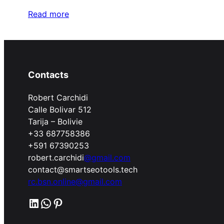
Read more
Contacts
Robert Carchidi
Calle Bolivar 512
Tarija – Bolivie
+33 687758386
+591 67390253
robert.carchidi
@gmail.com
contact@smartseotools.tech
rc.bsn.online@gmail.com
LinkedIn
WhatsApp
Pinterest