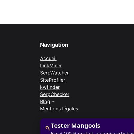
Navigation
Accueil
LinkMiner
SerpWatcher
SiteProfiler
kwfinder
SerpChecker
Blog
Mentions légales
Tester Mangools
Essai 100 % gratuit, aucune carte ba