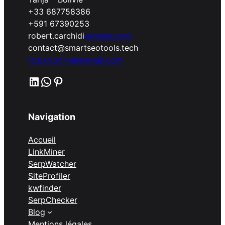
+33 687758386
+591 67390253
robert.carchidi
@gmail.com
contact@smartseotools.tech
rc.bsn.online@gmail.com
LinkedIn
WhatsApp
Pinterest
Navigation
Accueil
LinkMiner
SerpWatcher
SiteProfiler
kwfinder
SerpChecker
Blog
Mentions légales