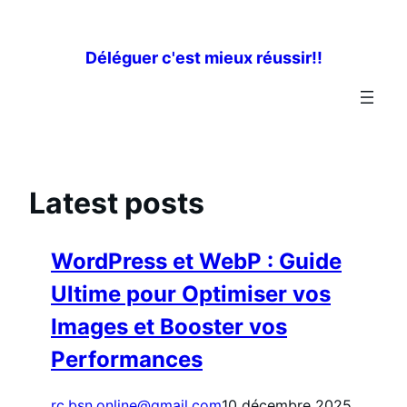
Aller
au
Déléguer c'est mieux réussir!!
contenu
Latest posts
WordPress et WebP : Guide
Ultime pour Optimiser vos
Images et Booster vos
Performances
rc.bsn.online@gmail.com
10 décembre 2025