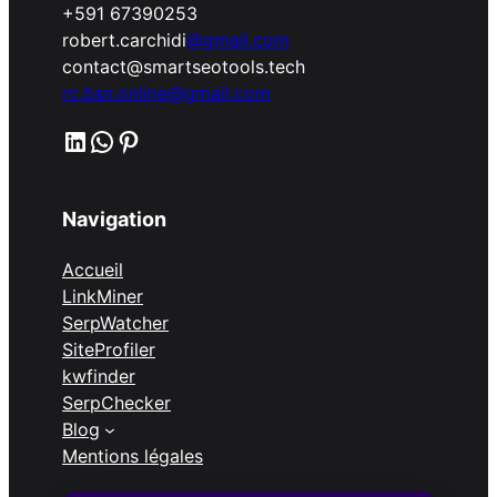
+591 67390253
robert.carchidi
@gmail.com
contact@smartseotools.tech
rc.bsn.online@gmail.com
LinkedIn
WhatsApp
Pinterest
Navigation
Accueil
LinkMiner
SerpWatcher
SiteProfiler
kwfinder
SerpChecker
Blog
Mentions légales