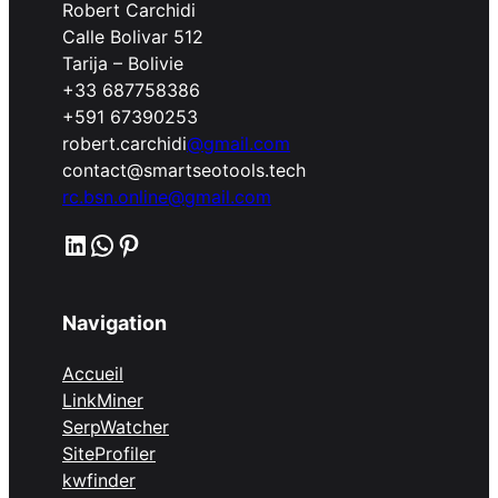
Robert Carchidi
Calle Bolivar 512
Tarija – Bolivie
+33 687758386
+591 67390253
robert.carchidi
@gmail.com
contact@smartseotools.tech
rc.bsn.online@gmail.com
LinkedIn
WhatsApp
Pinterest
Navigation
Accueil
LinkMiner
SerpWatcher
SiteProfiler
kwfinder