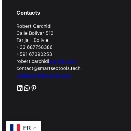
Contacts
Robert Carchidi
Calle Bolivar 512
Tarija – Bolivie
+33 687758386
+591 67390253
robert.carchidi
@gmail.com
contact@smartseotools.tech
rc.bsn.online@gmail.com
LinkedIn
WhatsApp
Pinterest
FR