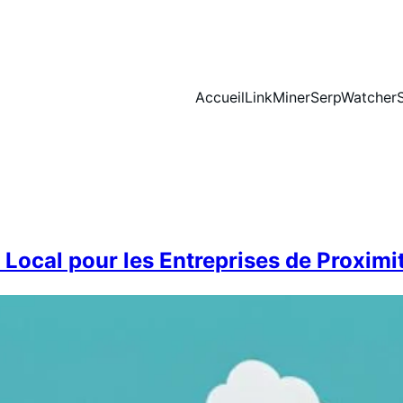
Accueil
LinkMiner
SerpWatcher
ocal pour les Entreprises de Proximi