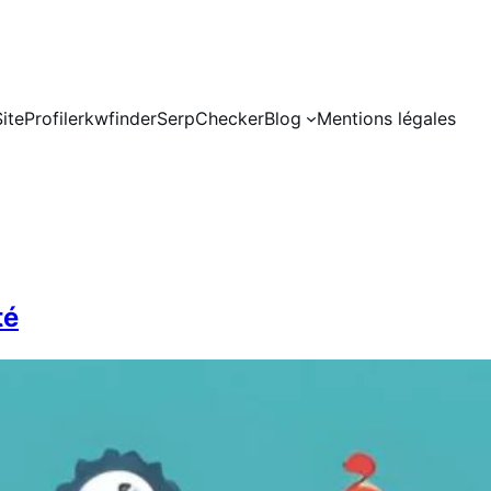
SiteProfiler
kwfinder
SerpChecker
Blog
Mentions légales
té