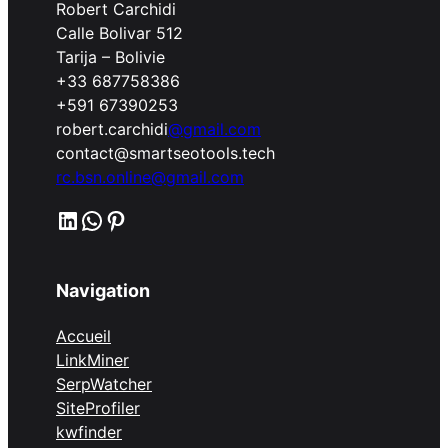
Robert Carchidi
Calle Bolivar 512
Tarija – Bolivie
+33 687758386
+591 67390253
robert.carchidi
@gmail.com
contact@smartseotools.tech
rc.bsn.online@gmail.com
LinkedIn
WhatsApp
Pinterest
Navigation
Accueil
LinkMiner
SerpWatcher
SiteProfiler
kwfinder